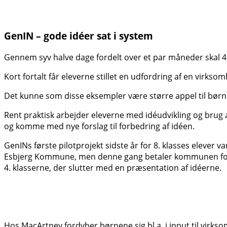
GenIN – gode idéer sat i system
Gennem syv halve dage fordelt over et par måneder skal 4.
Kort fortalt får eleverne stillet en udfordring af en virks
Det kunne som disse eksempler være større appel til børn og
Rent praktisk arbejder eleverne med idéudvikling og brug a
og komme med nye forslag til forbedring af idéen.
GenINs første pilotprojekt sidste år for 8. klasses elever v
Esbjerg Kommune, men denne gang betaler kommunen for
4. klasserne, der slutter med en præsentation af idéerne.
Hos MacArtney fordyber børnene sig bl.a. i input til virks