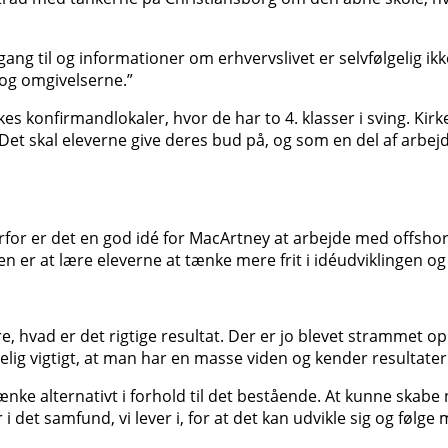
ng til og informationer om erhvervslivet er selvfølgelig ikk
og omgivelserne.”
s konfirmandlokaler, hvor de har to 4. klasser i sving. Kirk
skal eleverne give deres bud på, og som en del af arbejdet 
for er det en god idé for MacArtney at arbejde med offshor
éen er at lære eleverne at tænke mere frit i idéudviklingen og
, hvad er det rigtige resultat. Der er jo blevet strammet op 
vfølgelig vigtigt, at man har en masse viden og kender resulta
e alternativt i forhold til det bestående. At kunne skabe no
i det samfund, vi lever i, for at det kan udvikle sig og følge 