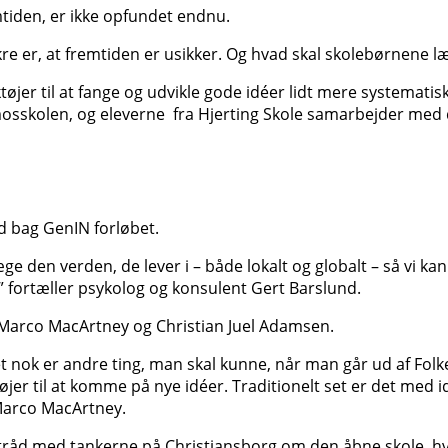
mtiden, er ikke opfundet endnu.
e er, at fremtiden er usikker. Og hvad skal skolebørnene lær
øjer til at fange og udvikle gode idéer lidt mere systematisk
smosskolen, og eleverne fra Hjerting Skole samarbejder med 
 bag GenIN forløbet.
ge den verden, de lever i – både lokalt og globalt – så vi ka
” fortæller psykolog og konsulent Gert Barslund.
Marco MacArtney og Christian Juel Adamsen.
det nok er andre ting, man skal kunne, når man går ud af Folk
jer til at komme på nye idéer. Traditionelt set er det med id
Marco Mac­Artney.
 i tråd med tankerne på Christiansborg om den åbne skole, hv