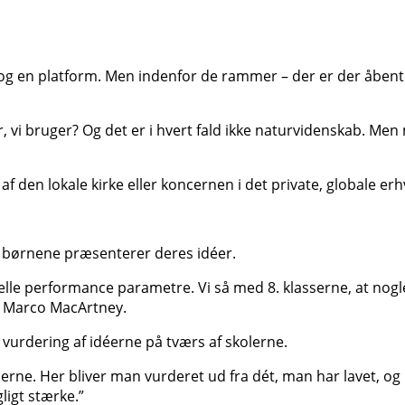
 en platform. Men indenfor de rammer – der er der åbent lan
r, vi bruger? Og det er i hvert fald ikke naturvidenskab. 
den lokale kirke eller koncernen i det private, globale erhv
 børnene præsenterer deres idéer.
nelle performance parametre. Vi så med 8. klasserne, at no
r Marco MacArtney.
vurdering af idéerne på tværs af skolerne.
pperne. Her bliver man vurderet ud fra dét, man har lavet, o
ligt stærke.”