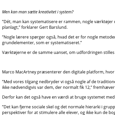
Men kan man sætte kreativitet i system?
”Dét, man kan systematisere er rammen, nogle værktøjer og
planlagt,” forklarer Gert Barslund.
”Nogle lærere spørger også, hvad det er for nogle metode
grundelementer, som er systematiseret.”
Værktøjerne er de samme uanset, om udfordringen stilles af 
Marco MacArtney præsenterer den digitale platform, hvor
”Med vores tilgang nedbryder vi også nogle af de traditio
ikke nødvendigvis var dem, der normalt fik 12,” fremhæve
Derfor kan det også have en værdi at bruge systemet med 
”Det kan fjerne sociale skel og det normale hierarki i gru
perspektiver for at stimulere alle elever, og ikke kun de bog