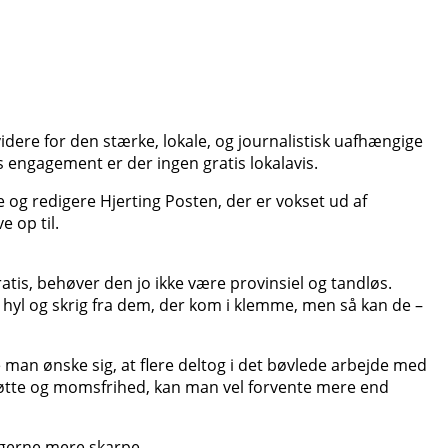
videre for den stærke, lokale, og journalistisk uafhængige
es engagement er der ingen gratis lokalavis.
e og redigere Hjerting Posten, der er vokset ud af
 op til.
atis, behøver den jo ikke være provinsiel og tandløs.
er hyl og skrig fra dem, der kom i klemme, men så kan de –
 man ønske sig, at flere deltog i det bøvlede arbejde med
estøtte og momsfrihed, kan man vel forvente mere end
agerne mere skarpe.