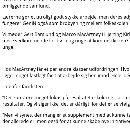
omliggende samfund.
Lærerne gør et utroligt godt stykke arbejde, men deres adga
fungerer GenIN også som brobygning mellem folkeskolen 
Vi møder Gert Barslund og Marco MacArtney i Hjerting Kirke
mere vedkommende for børn og unge at komme i kirken? Det 
unge.
Hos MacArtney får et par andre klasser udfordringen: Hvor
ligger noget fastlagt facit at arbejde sig hen imod. Hele id
Udenfor facitlisten
”Der kan være meget fokus på resultatet i skolerne – at lære
resultater. Og vi siger ikke, det er dårligt, for det er sel
”Men vi synes, der mangler et supplement med at kunne tænk
der allerede er, men også for at kunne skabe nye initiativer 