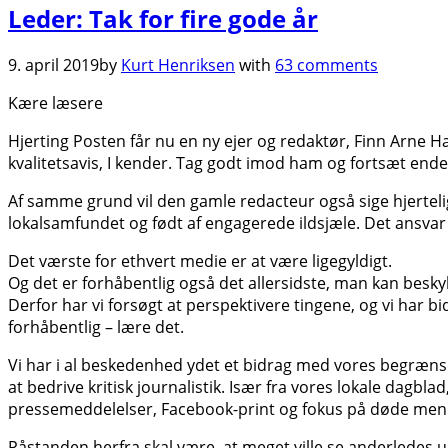
Leder: Tak for fire gode år
9. april 2019
by
Kurt Henriksen
with
63 comments
Kære læsere
Hjerting Posten får nu en ny ejer og redaktør, Finn Arne
kvalitetsavis, I kender. Tag godt imod ham og fortsæt endel
Af samme grund vil den gamle redacteur også sige hjertelig 
lokalsamfundet og født af engagerede ildsjæle. Det ansvar e
Det værste for ethvert medie er at være ligegyldigt.
Og det er forhåbentlig også det allersidste, man kan beskyl
Derfor har vi forsøgt at perspektivere tingene, og vi har b
forhåbentlig – lære det.
Vi har i al beskedenhed ydet et bidrag med vores begrænsed
at bedrive kritisk journalistik. Især fra vores lokale dag
pressemeddelelser, Facebook-print og fokus på døde men
Påstanden herfra skal være, at meget ville se anderledes 