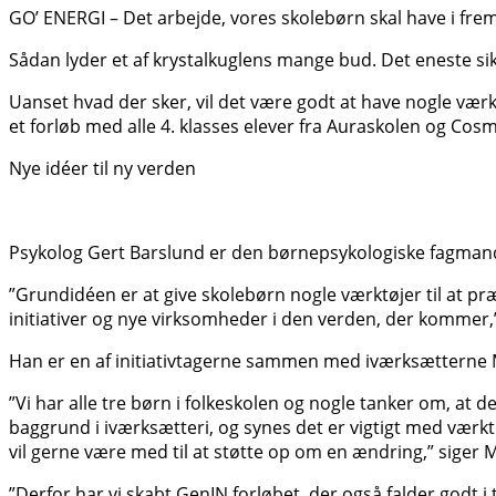
GO’ ENERGI – Det arbejde, vores skolebørn skal have i fre
Sådan lyder et af krystalkuglens mange bud. Det eneste sikr
Uanset hvad der sker, vil det være godt at have nogle værkt
et forløb med alle 4. klasses elever fra Auraskolen og Co
Nye idéer til ny verden
Psykolog Gert Barslund er den børnepsykologiske fagmand
”Grundidéen er at give skolebørn nogle værktøjer til at præ
initiativer og nye virksomheder i den verden, der kommer,
Han er en af initiativtagerne sammen med iværksætterne 
”Vi har alle tre børn i folkeskolen og nogle tanker om, at 
baggrund i iværksætteri, og synes det er vigtigt med værktø
vil gerne være med til at støtte op om en ændring,” siger 
”Derfor har vi skabt Gen­IN forløbet, der også falder godt