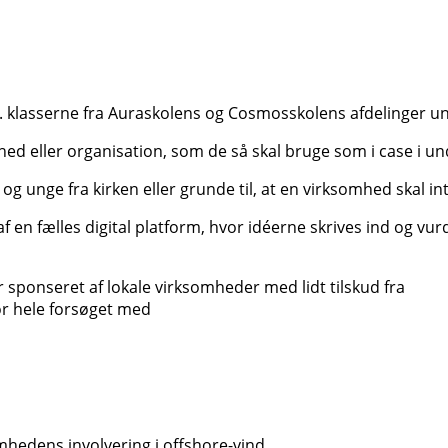
 klasserne fra Auraskolens og Cosmosskolens afdelinger und
omhed eller organisation, som de så skal bruge som i case i 
 unge fra kirken eller grunde til, at en virksomhed skal int
f en fælles digital platform, hvor idéerne skrives ind og vu
ar sponseret af lokale virksomheder med lidt tilskud fra
 hele forsøget med
omhedens involvering i offshore-vind.