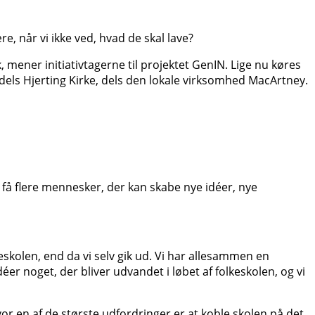
e, når vi ikke ved, hvad de skal lave?
, mener initiativtagerne til projektet GenIN. Lige nu køres
dels Hjerting Kirke, dels den lokale virksomhed MacArtney.
n få flere mennesker, der kan skabe nye idéer, nye
eskolen, end da vi selv gik ud. Vi har allesammen en
éer noget, der bliver udvandet i løbet af folkeskolen, og vi
or en af de største udfordringer er at koble skolen på det