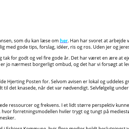
 Hansen, som du kan læse om
her
. Han har svoret at arbejde 
ig med gode tips, forslag, idéer, ris og ros. Uden jer og jer
tak for godt og vel fire gode år. Det har været en ære at ej
r jo nærmest borgerligt ombud, og det har vi forsøgt at leve
de Hjerting Posten for. Selvom avisen er lokal og uddeles gr
idt til det knasede, når det var nødvendigt. Selvfølgelig und
e ressourcer og frekvens. I et lidt større perspektiv kunne
blad, hvor forretningsmodellen hviler trygt og tungt på medi
nesker.
ud i Esbjerg Kommune, hvis flere medier holdt beslutningst