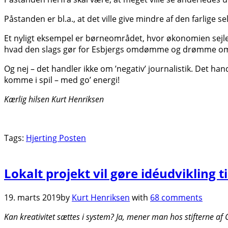
Påstanden er bl.a., at det ville give mindre af den farlige sel
Et nyligt eksempel er børneområdet, hvor økonomien sejler
hvad den slags gør for Esbjergs omdømme og drømme om fle
Og nej – det handler ikke om ’negativ’ journalistik. Det han
komme i spil – med go’ energi!
Kærlig hilsen Kurt Henriksen
Tags:
Hjerting Posten
Lokalt projekt vil gøre idéudvikling t
19. marts 2019
by
Kurt Henriksen
with
68 comments
Kan kreativitet sættes i system? Ja, mener man hos stifterne af G