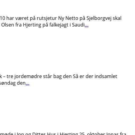
710 har været på rutsjetur Ny Netto på Sjelborgvej skal
sen fra Hjerting på falkejagt i Saudi
…
nik – tre jordemødre står bag den Så er der indsamlet
g søndag den
…
øde i Jon og Dittes Hus i Hjerting 25, oktober Jonas fra