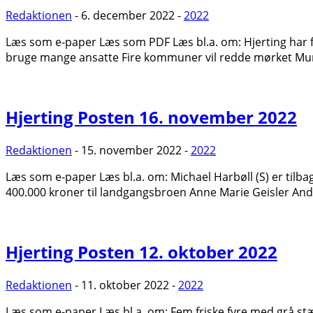
Redaktionen
- 6. december 2022 -
2022
Læs som e-paper Læs som PDF Læs bl.a. om: Hjerting har fået
bruge mange ansatte Fire kommuner vil redde mørket Munter
Hjerting Posten 16. november 2022
Redaktionen
- 15. november 2022 -
2022
Læs som e-paper Læs bl.a. om: Michael Harbøll (S) er tilba
400.000 kroner til landgangsbroen Anne Marie Geisler Anderse
Hjerting Posten 12. oktober 2022
Redaktionen
- 11. oktober 2022 -
2022
Læs som e-paper Læs bl.a. om: Fem friske fyre med grå stæn