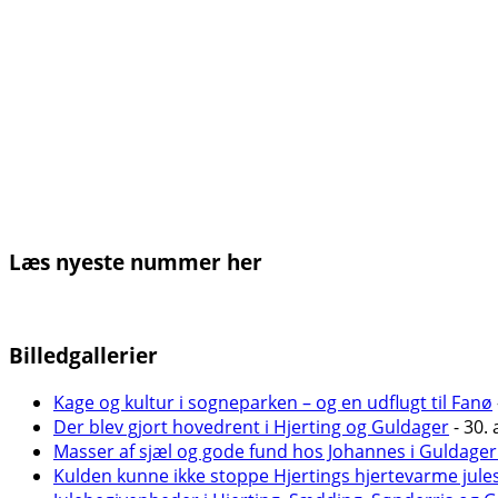
Læs nyeste nummer her
Billedgallerier
Kage og kultur i sogneparken – og en udflugt til Fanø
Der blev gjort hovedrent i Hjerting og Guldager
- 30. 
Masser af sjæl og gode fund hos Johannes i Guldager
Kulden kunne ikke stoppe Hjertings hjertevarme jule