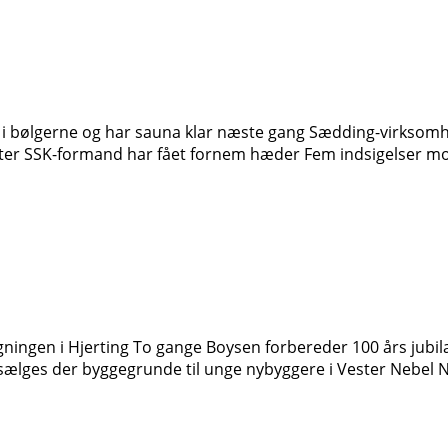
 i bølgerne og har sauna klar næste gang Sædding-virksom
meter SSK-formand har fået fornem hæder Fem indsigelser mo
ingen i Hjerting To gange Boysen forbereder 100 års jubilæ
 sælges der byggegrunde til unge nybyggere i Vester Nebel 