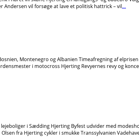
 Andersen vil forsøge at lave et politisk hattrick – vil
…
Bosnien, Montenegro og Albanien Timeafregning af elprisen 
erdensmester i motocross Hjerting Revyernes revy og koncert
e lejeboliger i Sædding Hjerting Byfest udvider med modesh
lsen fra Hjerting cykler i smukke Transsylvanien Vadehavets 