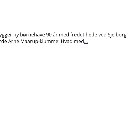
l bygger ny børnehave 90 år med fredet hede ved Sjelborg
i Varde Arne Maarup-klumme: Hvad med
…