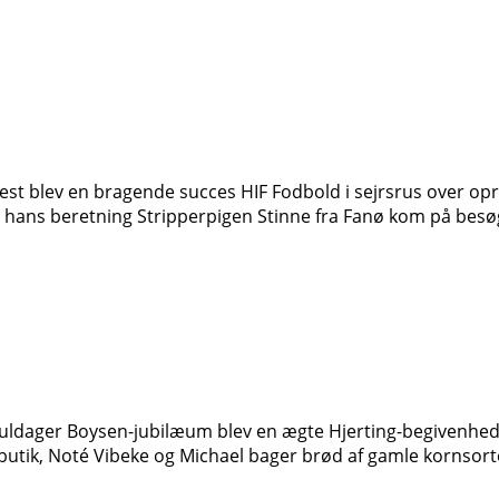
fest blev en bragende succes HIF Fodbold i sejrsrus over opr
s hans beretning Stripperpigen Stinne fra Fanø kom på besø
Guldager Boysen-jubilæum blev en ægte Hjerting-begivenhed 
y butik, Noté Vibeke og Michael bager brød af gamle kornsort