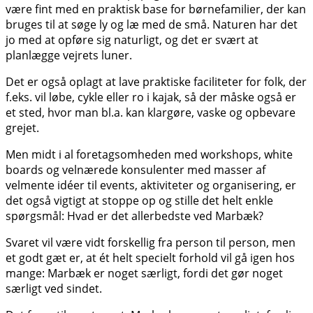
være fint med en praktisk base for børnefamilier, der kan
bruges til at søge ly og læ med de små. Naturen har det
jo med at opføre sig naturligt, og det er svært at
planlægge vejrets luner.
Det er også oplagt at lave praktiske faciliteter for folk, der
f.eks. vil løbe, cykle eller ro i kajak, så der måske også er
et sted, hvor man bl.a. kan klargøre, vaske og opbevare
grejet.
Men midt i al foretagsomheden med workshops, white
boards og velnærede konsulenter med masser af
velmente idéer til events, aktiviteter og organisering, er
det også vigtigt at stoppe op og stille det helt enkle
spørgsmål: Hvad er det allerbedste ved Marbæk?
Svaret vil være vidt forskellig fra person til person, men
et godt gæt er, at ét helt specielt forhold vil gå igen hos
mange: Marbæk er noget særligt, fordi det gør noget
særligt ved sindet.