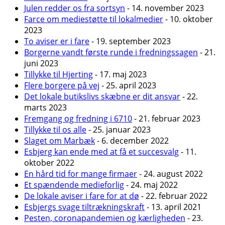
Julen redder os fra sortsyn
- 14. november 2023
Farce om mediestøtte til lokalmedier
- 10. oktober
2023
To aviser er i fare
- 19. september 2023
Borgerne vandt første runde i fredningssagen
- 21.
juni 2023
Tillykke til Hjerting
- 17. maj 2023
Flere borgere på vej
- 25. april 2023
Det lokale butikslivs skæbne er dit ansvar
- 22.
marts 2023
Fremgang og fredning i 6710
- 21. februar 2023
Tillykke til os alle
- 25. januar 2023
Slaget om Marbæk
- 6. december 2022
Esbjerg kan ende med at få et succesvalg
- 11.
oktober 2022
En hård tid for mange firmaer
- 24. august 2022
Et spændende medieforlig
- 24. maj 2022
De lokale aviser i fare for at dø
- 22. februar 2022
Esbjergs svage tiltrækningskraft
- 13. april 2021
Pesten, coronapandemien og kærligheden
- 23.