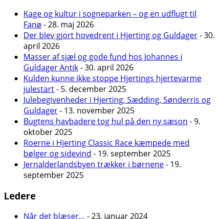
Kage og kultur i sogneparken – og en udflugt til
Fanø
- 28. maj 2026
Der blev gjort hovedrent i Hjerting og Guldager
- 30.
april 2026
Masser af sjæl og gode fund hos Johannes i
Guldager Antik
- 30. april 2026
Kulden kunne ikke stoppe Hjertings hjertevarme
julestart
- 5. december 2025
Julebegivenheder i Hjerting, Sædding, Sønderris og
Guldager
- 13. november 2025
Bugtens havbadere tog hul på den ny sæson
- 9.
oktober 2025
Roerne i Hjerting Classic Race kæmpede med
bølger og sidevind
- 19. september 2025
Jernalderlandsbyen trækker i børnene
- 19.
september 2025
Ledere
Når det blæser…
- 23. januar 2024