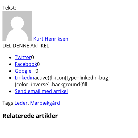
Tekst:
Kurt Henriksen
DEL DENNE ARTIKEL
Twitter
0
Facebook
0
Google +
0
Linkedin
active){li-icon[type=linkedin-bug]
[color=inverse] .background{fill
Send email med artikel
Tags
Leder
,
Marbækgård
Relaterede artikler