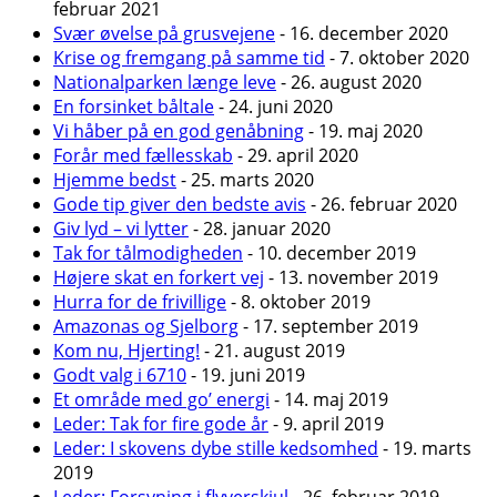
februar 2021
Svær øvelse på grusvejene
- 16. december 2020
Krise og fremgang på samme tid
- 7. oktober 2020
Nationalparken længe leve
- 26. august 2020
En forsinket båltale
- 24. juni 2020
Vi håber på en god genåbning
- 19. maj 2020
Forår med fællesskab
- 29. april 2020
Hjemme bedst
- 25. marts 2020
Gode tip giver den bedste avis
- 26. februar 2020
Giv lyd – vi lytter
- 28. januar 2020
Tak for tålmodigheden
- 10. december 2019
Højere skat en forkert vej
- 13. november 2019
Hurra for de frivillige
- 8. oktober 2019
Amazonas og Sjelborg
- 17. september 2019
Kom nu, Hjerting!
- 21. august 2019
Godt valg i 6710
- 19. juni 2019
Et område med go’ energi
- 14. maj 2019
Leder: Tak for fire gode år
- 9. april 2019
Leder: I skovens dybe stille kedsomhed
- 19. marts
2019