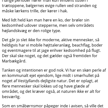
I lange perioder hører man kun vindens susen i
trætoppene, bølgernes evige rullen ved stranden og
måske lærkens trille, der kører i hak.
Med lidt held kan man høre en ko, der brøler sin
kedsomhed udover stepperne, men selv områdets
højlandskvæg er den rolige type.
Det går jo slet ikke for moderne, aktive mennesker, så
heldigvis har vi mobile højttaleranlæg, beachflag, boder
og eventmagere til at jage enhver kedsomhed på flugt.
Der skal ske noget, og det gælder også fremtiden for
Marbækgård.
Tanken og intentionen er god nok. Vi har en skøn perle af
en kommunalt ejet ejendom, lige midt i smørhullet på
noget af Vestjyllands dejligste natur. Det er oplagt, at
flere mennesker skal lokkes ud og have glæde af
området, og det kræver også, at naturen ikke er alt for
besværlig.
Som en småbørnsmor påpeger inde i avisen, så ville det