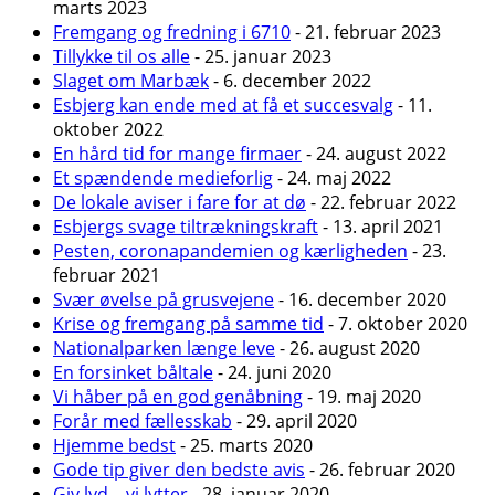
marts 2023
Fremgang og fredning i 6710
- 21. februar 2023
Tillykke til os alle
- 25. januar 2023
Slaget om Marbæk
- 6. december 2022
Esbjerg kan ende med at få et succesvalg
- 11.
oktober 2022
En hård tid for mange firmaer
- 24. august 2022
Et spændende medieforlig
- 24. maj 2022
De lokale aviser i fare for at dø
- 22. februar 2022
Esbjergs svage tiltrækningskraft
- 13. april 2021
Pesten, coronapandemien og kærligheden
- 23.
februar 2021
Svær øvelse på grusvejene
- 16. december 2020
Krise og fremgang på samme tid
- 7. oktober 2020
Nationalparken længe leve
- 26. august 2020
En forsinket båltale
- 24. juni 2020
Vi håber på en god genåbning
- 19. maj 2020
Forår med fællesskab
- 29. april 2020
Hjemme bedst
- 25. marts 2020
Gode tip giver den bedste avis
- 26. februar 2020
Giv lyd – vi lytter
- 28. januar 2020