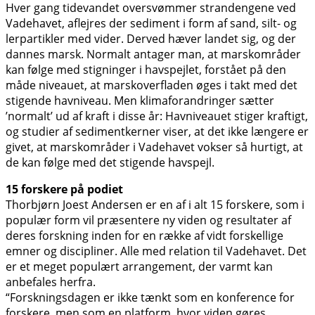
Hver gang tidevandet oversvømmer strandengene ved
Vadehavet, aflejres der sediment i form af sand, silt- og
lerpartikler med vider. Derved hæver landet sig, og der
dannes marsk. Normalt antager man, at marskområder
kan følge med stigninger i havspejlet, forstået på den
måde niveauet, at marskoverfladen øges i takt med det
stigende havniveau. Men klimaforandringer sætter
’normalt’ ud af kraft i disse år: Havniveauet stiger kraftigt,
og studier af sedimentkerner viser, at det ikke længere er
givet, at marskområder i Vadehavet vokser så hurtigt, at
de kan følge med det stigende havspejl.
15 forskere på podiet
Thorbjørn Joest Andersen er en af i alt 15 forskere, som i
populær form vil præsentere ny viden og resultater af
deres forskning inden for en række af vidt forskellige
emner og discipliner. Alle med relation til Vadehavet. Det
er et meget populært arrangement, der varmt kan
anbefales herfra.
“Forskningsdagen er ikke tænkt som en konference for
forskere, men som en platform, hvor viden gøres