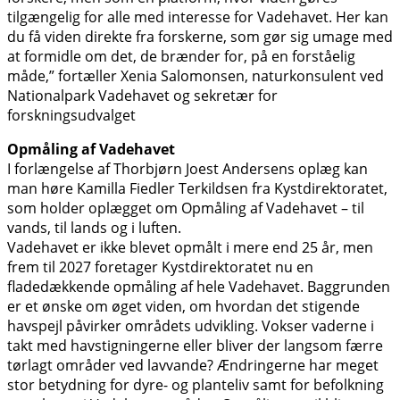
tilgængelig for alle med interesse for Vadehavet. Her kan
du få viden direkte fra forskerne, som gør sig umage med
at formidle om det, de brænder for, på en forståelig
måde,” fortæller Xenia Salomonsen, naturkonsulent ved
Nationalpark Vadehavet og sekretær for
forskningsudvalget
Opmåling af Vadehavet
I forlængelse af Thorbjørn Joest Andersens oplæg kan
man høre Kamilla Fiedler Terkildsen fra Kystdirektoratet,
som holder oplægget om Opmåling af Vadehavet – til
vands, til lands og i luften.
Vadehavet er ikke blevet opmålt i mere end 25 år, men
frem til 2027 foretager Kystdirektoratet nu en
fladedækkende opmåling af hele Vadehavet. Baggrunden
er et ønske om øget viden, om hvordan det stigende
havspejl påvirker områdets udvikling. Vokser vaderne i
takt med havstigningerne eller bliver der langsom færre
tørlagt områder ved lavvande? Ændringerne har meget
stor betydning for dyre- og planteliv samt for befolkning