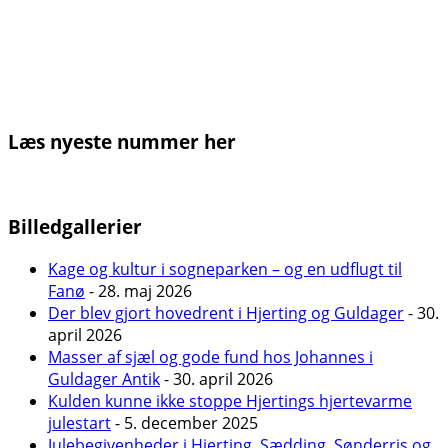
Læs nyeste nummer her
Billedgallerier
Kage og kultur i sogneparken – og en udflugt til
Fanø
- 28. maj 2026
Der blev gjort hovedrent i Hjerting og Guldager
- 30.
april 2026
Masser af sjæl og gode fund hos Johannes i
Guldager Antik
- 30. april 2026
Kulden kunne ikke stoppe Hjertings hjertevarme
julestart
- 5. december 2025
Julebegivenheder i Hjerting, Sædding, Sønderris og