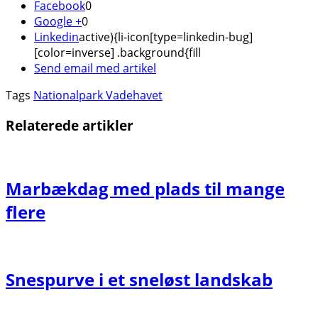
Facebook
0
Google +
0
Linkedin
active){li-icon[type=linkedin-bug]
[color=inverse] .background{fill
Send email med artikel
Tags
Nationalpark Vadehavet
Relaterede artikler
Marbækdag med plads til mange
flere
Snespurve i et sneløst landskab