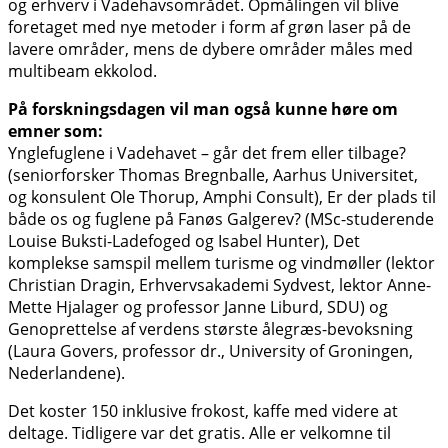
og erhverv i Vadehavsområdet. Opmålingen vil blive
foretaget med nye metoder i form af grøn laser på de
lavere områder, mens de dybere områder måles med
multibeam ekkolod.
På forskningsdagen vil man også kunne høre om
emner som:
Ynglefuglene i Vadehavet – går det frem eller tilbage?
(seniorforsker Thomas Bregnballe, Aarhus Universitet,
og konsulent Ole Thorup, Amphi Consult), Er der plads til
både os og fuglene på Fanøs Galgerev? (MSc-studerende
Louise Buksti-Ladefoged og Isabel Hunter), Det
komplekse samspil mellem turisme og vindmøller (lektor
Christian Dragin, Erhvervsakademi Sydvest, lektor Anne-
Mette Hjalager og professor Janne Liburd, SDU) og
Genoprettelse af verdens største ålegræs-bevoksning
(Laura Govers, professor dr., University of Groningen,
Nederlandene).
Det koster 150 inklusive frokost, kaffe med videre at
deltage. Tidligere var det gratis. Alle er velkomne til