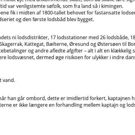
id var venligstemte søfolk, som fra land så i kimingen.
ik i midten af 1800-tallet behovet for fastansatte lodser t
dseriet og den første lodsbåd blev bygget.
andets ni lodsdistrikter, 17 lodsstationer med 26 lodsbåde, 
agerrak, Kattegat, Bælterne, Øresund og Østersøen til Born
betalinger og andre afledte afgifter – alt i alt en klækkel
re lodsvæsnet, dermed øge risikoen for ulykker i indre dansk
t vand.
når han går ombord, dette er imidlertid forkert, kaptajnen 
ksterne er ikke længere en forhandling mellem kaptajn og lod