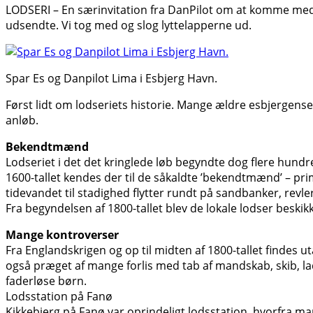
LODSERI – En særinvitation fra DanPilot om at komme med
udsendte. Vi tog med og slog lyttelapperne ud.
Spar Es og Danpilot Lima i Esbjerg Havn.
Først lidt om lodseriets historie. Mange ældre esbjergense
anløb.
Bekendtmænd
Lodseriet i det det kringlede løb begyndte dog flere hundre
1600-tallet kendes der til de såkaldte ’bekendtmænd’ – p
tidevandet til stadighed flytter rundt på sandbanker, revle
Fra begyndelsen af 1800-tallet blev de lokale lodser beskikk
Mange kontroverser
Fra Englandskrigen og op til midten af 1800-tallet findes
også præget af mange forlis med tab af mandskab, skib, lad
faderløse børn.
Lodsstation på Fanø
Kikkebjerg på Fanø var oprindeligt lodsstation, hvorfra ma