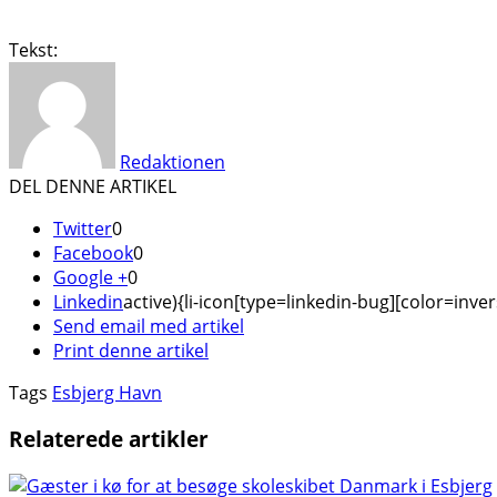
Tekst:
Redaktionen
DEL DENNE ARTIKEL
Twitter
0
Facebook
0
Google +
0
Linkedin
active){li-icon[type=linkedin-bug][color=inver
Send email med artikel
Print denne artikel
Tags
Esbjerg Havn
Relaterede artikler