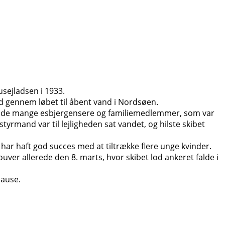
usejladsen i 1933.
ud gennem løbet til åbent vand i Nordsøen.
or de mange esbjergensere og familiemedlemmer, som var
yrmand var til lejligheden sat vandet, og hilste skibet
har haft god succes med at tiltrække flere unge kvinder.
er allerede den 8. marts, hvor skibet lod ankeret falde i
pause.