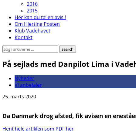
2016
2015
Her kan du ta’ en avis !
Om Hjerting Posten
Klub Vadehavet
Kontakt
På sejlads med Danpilot Lima i Vade
Nyheder
Vi anbefaler
25. marts 2020
Da Danmark drog afsted, fik avisen en ene­stå
Hent hele artiklen som PDF her