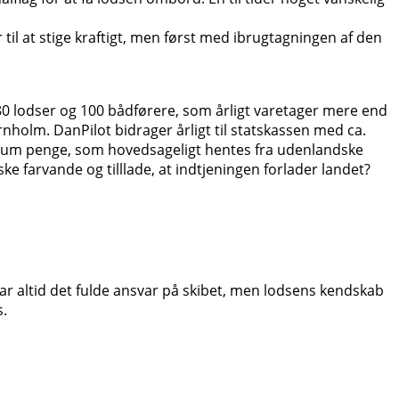
il at stige kraftigt, men først med ibrugtagningen af den
180 lodser og 100 bådførere, som årligt varetager mere end
holm. DanPilot bidrager årligt til statskassen med ca.
ig sum penge, som hovedsageligt hentes fra udenlandske
e farvande og tilllade, at indtjeningen forlader landet?
har altid det fulde ansvar på skibet, men lodsens kendskab
s.