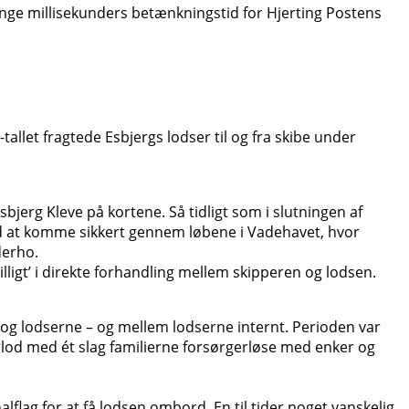
ge millisekunders betænkningstid for Hjerting Postens
allet fragtede Esbjergs lodser til og fra skibe under
bjerg Kleve på kortene. Så tidligt som i slutningen af
ed at komme sikkert gennem løbene i Vadehavet, hvor
derho.
illigt’ i direkte forhandling mellem skipperen og lodsen.
 og lodserne – og mellem lodserne internt. Perioden var
erlod med ét slag familierne forsørgerløse med enker og
flag for at få lodsen ombord. En til tider noget vanskelig