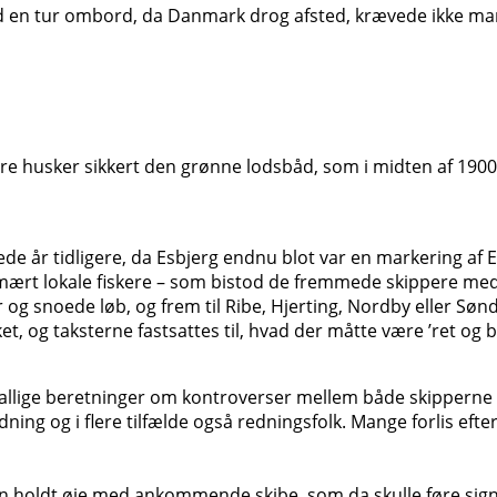
 en tur ombord, da Danmark drog afsted, krævede ikke man
re husker sikkert den grønne lodsbåd, som i midten af 1900-t
de år tidligere, da Esbjerg endnu blot var en markering af Es
rimært lokale fiskere – som bistod de fremmede skippere m
r og snoede løb, og frem til Ribe, Hjerting, Nordby eller Søn
et, og taksterne fastsattes til, hvad der måtte være ’ret og b
 utallige beretninger om kontroverser mellem både skipperne
ning og i flere tilfælde også redningsfolk. Mange forlis eft
n holdt øje med ankommende skibe, som da skulle føre signal