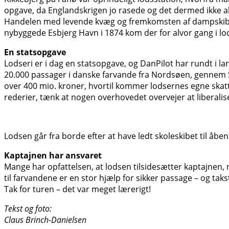
opgave, da Englandskrigen jo rasede og det dermed ikke alt
Handelen med levende kvæg og fremkomsten af dampskibene f
nybyggede Esbjerg Havn i 1874 kom der for alvor gang i lo
En statsopgave
Lodseri er i dag en statsopgave, og DanPilot har rundt i l
20.000 passager i danske farvande fra Nordsøen, gennem Sk
over 400 mio. kroner, hvortil kommer lodsernes egne skatte
rederier, tænk at nogen overhovedet overvejer at liberalise
Lodsen går fra borde efter at have ledt skoleskibet til åben
Kaptajnen har ansvaret
Mange har opfattelsen, at lodsen tilsidesætter kaptajnen, 
til farvandene er en stor hjælp for sikker passage – og ta
Tak for turen – det var meget lærerigt!
Tekst og foto:
Claus Brinch-Danielsen