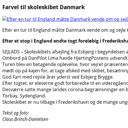
Farvel til skoleskibet Danmark
Efter en tur til England måtte Danmark vende om og sejle t
Efter et stop i England endte togt foreløbig i Frederiks
SEJLADS – Skoleskibets afsejling fra Esbjerg i begyndelsen 
Ombord på DanPilot Lima havde HjertingPostens udsendte le
Turen blev en betagende oplevelse, hvor vejret præsente
mødt op på kajen for, at tage afsked med skibet, besætninge
God Fart med rejste årer yderst ved Esbjerg Brygge.
Efter togtet, er eleverne godt forberedte til en videregå
Desværre satte mange landes corona-begrænsninger en brat 
Torbay, Sydengland.
Skoleskibet er nu tilbage i Frederikshavn og de mange u
Tekst og foto:
Claus Brinch-Danielsen