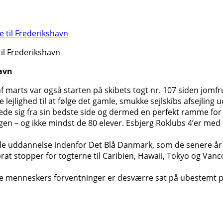
il Frederikshavn
havn
af marts var også starten på skibets togt nr. 107 siden jomfr
jlighed til at følge det gamle, smukke sejlskibs afsejling 
rede sig fra sin bedste side og dermed en perfekt ramme f
n – og ikke mindst de 80 elever. Esbjerg Roklubs 4’er med st
ende uddannelse indenfor Det Blå Danmark, som de senere år 
stopper for togterne til Caribien, Hawaii, Tokyo og Vancouv
nge menneskers forventninger er desværre sat på ubestemt 