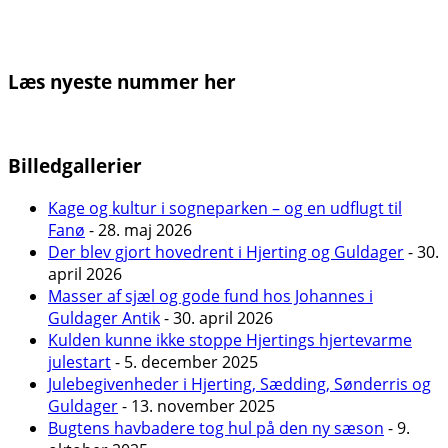
Læs nyeste nummer her
Billedgallerier
Kage og kultur i sogneparken – og en udflugt til
Fanø
- 28. maj 2026
Der blev gjort hovedrent i Hjerting og Guldager
- 30.
april 2026
Masser af sjæl og gode fund hos Johannes i
Guldager Antik
- 30. april 2026
Kulden kunne ikke stoppe Hjertings hjertevarme
julestart
- 5. december 2025
Julebegivenheder i Hjerting, Sædding, Sønderris og
Guldager
- 13. november 2025
Bugtens havbadere tog hul på den ny sæson
- 9.