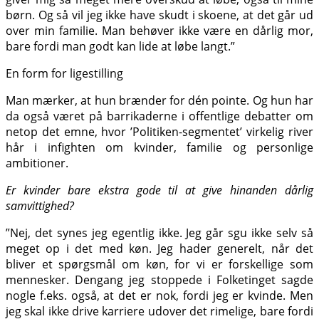
børn. Og så vil jeg ikke have skudt i skoene, at det går ud
over min familie. Man behøver ikke være en dårlig mor,
bare fordi man godt kan lide at løbe langt.”
En form for ligestilling
Man mærker, at hun brænder for dén pointe. Og hun har
da også været på barrikaderne i offentlige debatter om
netop det emne, hvor ’Politiken-segmentet’ virkelig river
hår i infighten om kvinder, familie og personlige
ambitioner.
Er kvinder bare ekstra gode til at give hinanden dårlig
samvittighed?
”Nej, det synes jeg egentlig ikke. Jeg går sgu ikke selv så
meget op i det med køn. Jeg hader generelt, når det
bliver et spørgsmål om køn, for vi er forskellige som
mennesker. Dengang jeg stoppede i Folketinget sagde
nogle f.eks. også, at det er nok, fordi jeg er kvinde. Men
jeg skal ikke drive karriere udover det rimelige, bare fordi