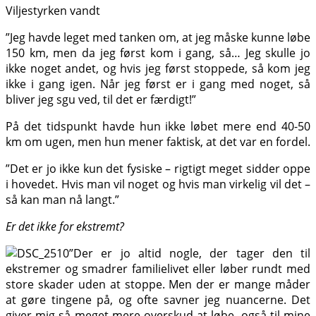
Viljestyrken vandt
”Jeg havde leget med tanken om, at jeg måske kunne løbe
150 km, men da jeg først kom i gang, så… Jeg skulle jo
ikke noget andet, og hvis jeg først stoppede, så kom jeg
ikke i gang igen. Når jeg først er i gang med noget, så
bliver jeg sgu ved, til det er færdigt!”
På det tidspunkt havde hun ikke løbet mere end 40-50
km om ugen, men hun mener faktisk, at det var en fordel.
”Det er jo ikke kun det fysiske – rigtigt meget sidder oppe
i hovedet. Hvis man vil noget og hvis man virkelig vil det –
så kan man nå langt.”
Er det ikke for ekstremt?
”Der er jo altid nogle, der tager den til
ekstremer og smadrer familielivet eller løber rundt med
store skader uden at stoppe. Men der er mange måder
at gøre tingene på, og ofte savner jeg nuancerne. Det
giver mig så meget mere overskud at løbe, også til mine