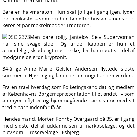
sammen med sin mand.
Bare en halvmaraton. Hun skal jo lige i gang igen, lyder
det henkastet – som om hun løb efter bussen –mens hun
kører et par makrelmadder i motoren.
Men bare rolig, Jantelov. Selv Superwoman
har sine svage sider. Og under kappen er hun et
almindeligt, skrøbeligt menneske, der har mødt sin del af
modgang og grøn kryptonit.
34-årige Anne Marie Geisler Andersen flyttede sidste
sommer til Hjerting og landede i en noget anden verden.
Fra en travl hverdag som Folketingskandidat og medlem
af Københavns Borgerrepræsentation til et andet liv som
anonym tilflytter og hjemmegående barselsmor med sit
tredje barn indenfor få år.
Hendes mand, Morten Føhrby Overgaard på 35, er i gang
med sidste del af uddannelsen til narkoselæge, og det
blev som 1. reservelæge i Esbjerg.