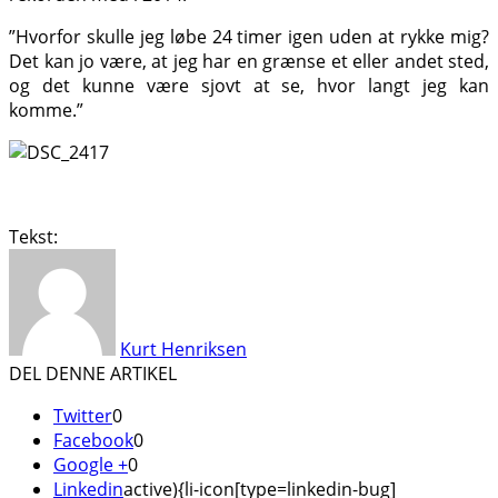
”Hvorfor skulle jeg løbe 24 timer igen uden at rykke mig?
Det kan jo være, at jeg har en grænse et eller andet sted,
og det kunne være sjovt at se, hvor langt jeg kan
komme.”
Tekst:
Kurt Henriksen
DEL DENNE ARTIKEL
Twitter
0
Facebook
0
Google +
0
Linkedin
active){li-icon[type=linkedin-bug]