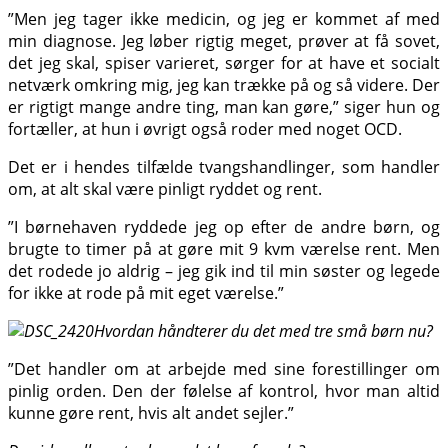
”Men jeg tager ikke medicin, og jeg er kommet af med
min diagnose. Jeg løber rigtig meget, prøver at få sovet,
det jeg skal, spiser varieret, sørger for at have et socialt
netværk omkring mig, jeg kan trække på og så videre. Der
er rigtigt mange andre ting, man kan gøre,” siger hun og
fortæller, at hun i øvrigt også roder med noget OCD.
Det er i hendes tilfælde tvangshandlinger, som handler
om, at alt skal være pinligt ryddet og rent.
”I børnehaven ryddede jeg op efter de andre børn, og
brugte to timer på at gøre mit 9 kvm værelse rent. Men
det rodede jo aldrig – jeg gik ind til min søster og legede
for ikke at rode på mit eget værelse.”
Hvordan håndterer du det med tre små børn nu?
”Det handler om at arbejde med sine forestillinger om
pinlig orden. Den der følelse af kontrol, hvor man altid
kunne gøre rent, hvis alt andet sejler.”