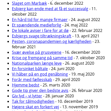
Slaget om Marbæk
- 6. december 2022
Esbjerg kan ende med at få et succesvalg
- 11.
oktober 2022
En hård tid for mange firmaer
- 24. august 2022
Et spændende medieforlig
- 24. maj 2022
De lokale aviser i fare for at dø
- 22. februar 2022
Esbjergs svage tiltrækningskraft
- 13. april 2021
Pesten, coronapandemien og kærligheden
- 23.
februar 2021
Svær øvelse på grusvejene
- 16. december 2020
Krise og fremgang på samme tid
- 7. oktober 2020
Nationalparken længe leve
- 26. august 2020
En forsinket båltale
- 24. juni 2020
Vi håber på en god genåbning
- 19. maj 2020
Forår med fællesskab
- 29. april 2020
Hjemme bedst
- 25. marts 2020
Gode tip giver den bedste avis
- 26. februar 2020
Giv lyd – vi lytter
- 28. januar 2020
Tak for tålmodigheden
- 10. december 2019
Højere skat en forkert vej
- 13. november 2019