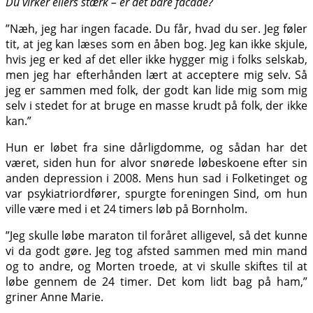
Du virker ellers stærk – er det bare facade?
”Næh, jeg har ingen facade. Du får, hvad du ser. Jeg føler
tit, at jeg kan læses som en åben bog. Jeg kan ikke skjule,
hvis jeg er ked af det eller ikke hygger mig i folks selskab,
men jeg har efterhånden lært at acceptere mig selv. Så
jeg er sammen med folk, der godt kan lide mig som mig
selv i stedet for at bruge en masse krudt på folk, der ikke
kan.”
Hun er løbet fra sine dårligdomme, og sådan har det
været, siden hun for alvor snørede løbeskoene efter sin
anden depression i 2008. Mens hun sad i Folketinget og
var psykiatriordfører, spurgte foreningen Sind, om hun
ville være med i et 24 timers løb på Bornholm.
”Jeg skulle løbe maraton til foråret alligevel, så det kunne
vi da godt gøre. Jeg tog afsted sammen med min mand
og to andre, og Morten troede, at vi skulle skiftes til at
løbe gennem de 24 timer. Det kom lidt bag på ham,”
griner Anne Marie.