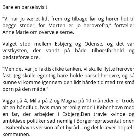
Bare en barselsvisit
”Vi har jo været lidt frem og tilbage før og hører lidt til
begge steder, for Morten er jo herovrefra,” fortæller
Anne Marie om overvejelserne.
Valget stod mellem Esbjerg og Odense, og det var
vestkysten, der vandt på både tilhørsforhold og
bedsteforældre.
”Men det var jo faktisk ikke tanken, vi skulle flytte herover
fast. Jeg skulle egentlig bare holde barsel herovre, og så
kunne vi komme igennem den lidt hårde tid med tre små
børn på den måde.”
Vigga på 4, Milla på 2 og Magna på 10 måneder er trods
alt en håndfuld, hvis man er ’enlig mor’ i København med
en far, der arbejder i Esbjerg.Den travle kvinde og
ambitiøse politiker sad nemlig i Borgerrepræsentationen
– Københavns version af et byråd – og det kræver bopæl i
kommunen.