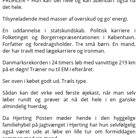
PROFILEN – Hun kan det hele og kan åbenbart også nå
det hele.
Tilsyneladende med masser af overskud og go’ energi.
En uddannelse i statskundskab. Politisk karriere i
Folketinget og Borgerrepræsentationen i København.
Forfatter og foredragsholder. Tre små børn. En mand,
der har travlt med lægekarriere og ironman.
Danmarksrekorden i 24 timers løb med vanvittige 219 km
på et døgn! Træner nu til EM i efteråret.
Ser oven i købet godt ud. Træls type.
Sådan kan det virke ved første øjekast, når man selv
løber rundt og prøver at nå det hele i en ganske
almindelig hverdag.
Da Hjerting Posten møder hende i den hyggelige
familiehybel på Jagtvænget i Hjerting har hun selvfølgelig
også været ude at løbe en lille tur om formiddagen