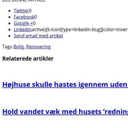
Twitter
0
Facebook
0
Google +
0
Linkedin
active){li-icon[type=linkedin-bug][color=inver
Send email med artikel
Tags
Bolig
,
Renovering
Relaterede artikler
Højhuse skulle hastes igennem uden
Hold vandet væk med husets ’rednin