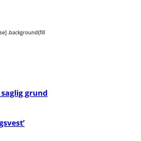
se] .background{fill
 saglig grund
gsvest’