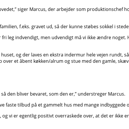
hovedet,” siger Marcus, der arbejder som produktionschef h
 familien, f.eks. gravet ud, så der kunne støbes sokkel i st
 fri leg indvendigt, men udvendigt må vi ikke ændre noget. H
 huset, og der laves en ekstra indermur hele vejen rundt, så
l kip over et åbent køkken/alrum og stue med den gamle, skæv
 så den bliver bevaret, som den er,” understreger Marcus.
give faste tilbud på et gammelt hus med mange indbyggede o
 og vi er egentlig positivt overraskede over, at det er ikke