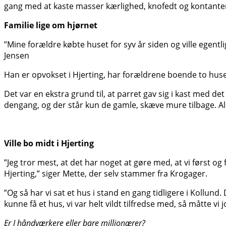
gang med at kaste masser kærlighed, knofedt og kontanter 
Familie lige om hjørnet
”Mine forældre købte huset for syv år siden og ville egentli
Jensen
Han er opvokset i Hjerting, har forældrene boende to hu
Det var en ekstra grund til, at parret gav sig i kast med de
dengang, og der står kun de gamle, skæve mure tilbage. Al
Ville bo midt i Hjerting
”Jeg tror mest, at det har noget at gøre med, at vi først og f
Hjerting,” siger Mette, der selv stammer fra Krogager.
”Og så har vi sat et hus i stand en gang tidligere i Kollund.
kunne få et hus, vi var helt vildt tilfredse med, så måtte vi j
Er I håndværkere eller bare millionærer?