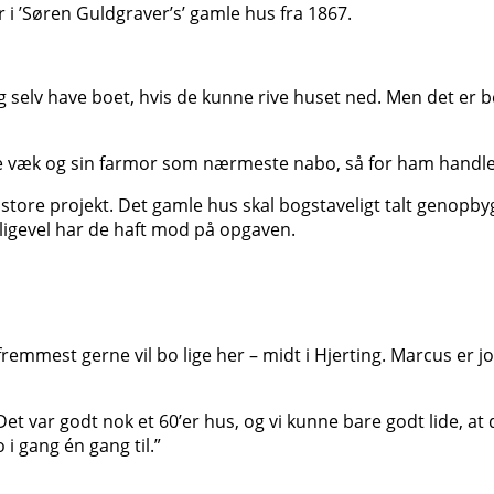
i ’Søren Guldgraver’s’ gamle hus fra 1867.
g selv have boet, hvis de kunne rive huset ned. Men det er bev
se væk og sin farmor som nærmeste nabo, så for ham handle
t store projekt. Det gamle hus skal bogstaveligt talt genopbyg
ligevel har de haft mod på opgaven.
remmest gerne vil bo lige her – midt i Hjerting. Marcus er jo h
 Det var godt nok et 60’er hus, og vi kunne bare godt lide, at 
o i gang én gang til.”