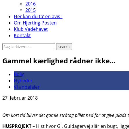
2016
2015
Her kan du ta’ en avis !
Om Hjerting Posten
Klub Vadehavet
Kontakt
Gammel kærlighed rådner ikke…
Bolig
Nyheder
Vi anbefaler
27. februar 2018
Om kort tid bliver det gamle stråtag pillet ned for at give plads ti
HUSPROJEKT
– Hist hvor Gl. Guldagervej slår en bugt, ligg