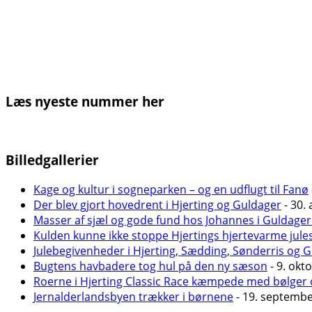
Læs nyeste nummer her
Billedgallerier
Kage og kultur i sogneparken – og en udflugt til Fanø
Der blev gjort hovedrent i Hjerting og Guldager
- 30. 
Masser af sjæl og gode fund hos Johannes i Guldager
Kulden kunne ikke stoppe Hjertings hjertevarme jule
Julebegivenheder i Hjerting, Sædding, Sønderris og 
Bugtens havbadere tog hul på den ny sæson
- 9. okt
Roerne i Hjerting Classic Race kæmpede med bølger 
Jernalderlandsbyen trækker i børnene
- 19. septemb