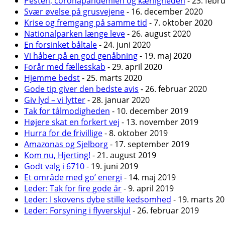
Pesten, coronapandemien og kærligheden
- 23. febr
Svær øvelse på grusvejene
- 16. december 2020
Krise og fremgang på samme tid
- 7. oktober 2020
Nationalparken længe leve
- 26. august 2020
En forsinket båltale
- 24. juni 2020
Vi håber på en god genåbning
- 19. maj 2020
Forår med fællesskab
- 29. april 2020
Hjemme bedst
- 25. marts 2020
Gode tip giver den bedste avis
- 26. februar 2020
Giv lyd – vi lytter
- 28. januar 2020
Tak for tålmodigheden
- 10. december 2019
Højere skat en forkert vej
- 13. november 2019
Hurra for de frivillige
- 8. oktober 2019
Amazonas og Sjelborg
- 17. september 2019
Kom nu, Hjerting!
- 21. august 2019
Godt valg i 6710
- 19. juni 2019
Et område med go’ energi
- 14. maj 2019
Leder: Tak for fire gode år
- 9. april 2019
Leder: I skovens dybe stille kedsomhed
- 19. marts 2
Leder: Forsyning i flyverskjul
- 26. februar 2019