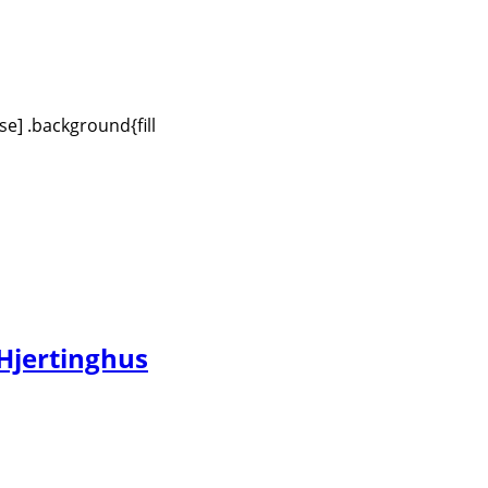
se] .background{fill
 Hjertinghus