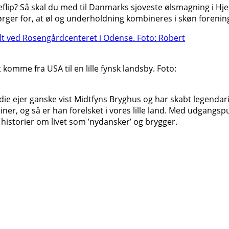
ineflip? Så skal du med til Danmarks sjoveste ølsmagning i H
rger for, at øl og underholdning kombineres i skøn forenin
komme fra USA til en lille fynsk landsby. Foto:
die ejer ganske vist Midtfyns Bryghus og har skabt legendar
ner, og så er han forelsket i vores lille land. Med udgangspun
historier om livet som ’nydansker’ og brygger.