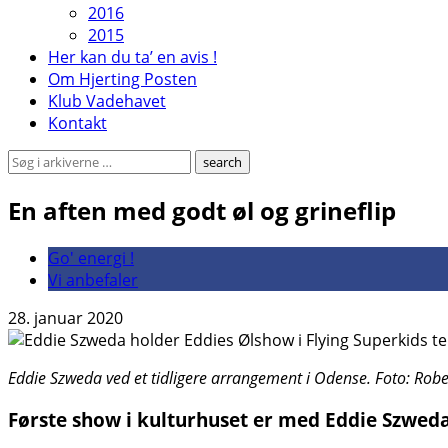
2016
2015
Her kan du ta’ en avis !
Om Hjerting Posten
Klub Vadehavet
Kontakt
En aften med godt øl og grineflip
Go' energi !
Vi anbefaler
28. januar 2020
Eddie Szweda ved et tidligere arrangement i Odense. Foto: Rob
Første show i kulturhuset er med Eddie Szweda