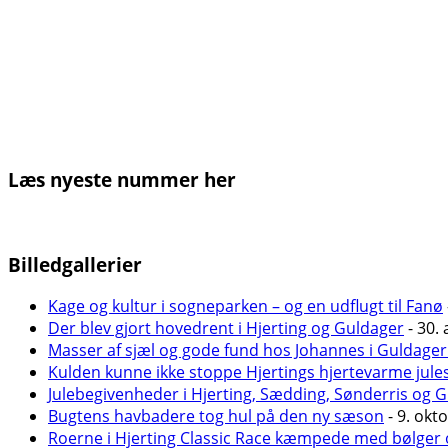
Læs nyeste nummer her
Billedgallerier
Kage og kultur i sogneparken – og en udflugt til Fanø
Der blev gjort hovedrent i Hjerting og Guldager
- 30. 
Masser af sjæl og gode fund hos Johannes i Guldager
Kulden kunne ikke stoppe Hjertings hjertevarme jule
Julebegivenheder i Hjerting, Sædding, Sønderris og 
Bugtens havbadere tog hul på den ny sæson
- 9. okt
Roerne i Hjerting Classic Race kæmpede med bølger 