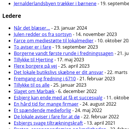
Jernalderlandsbyen trækker i børnene
- 19. septemb
Ledere
Når det blæser…
- 23. januar 2024
Julen redder os fra sortsyn
- 14. november 2023
Farce om mediestøtte til lokalmedier
- 10. oktober 2
To aviser er i fare
- 19. september 2023
Borgerne vandt første runde i fredningssagen
- 21. j
Tillykke til Hjerting
- 17. maj 2023
Flere borgere på vej
- 25. april 2023
Det lokale butikslivs skæbne er dit ansvar
- 22. marts
Fremgang og fredning i 6710
- 21. februar 2023
Tillykke til os alle
- 25. januar 2023
Slaget om Marbæk
- 6. december 2022
Esbjerg kan ende med at få et succesvalg
- 11. oktob
En hård tid for mange firmaer
- 24. august 2022
Et spændende medieforlig
- 24. maj 2022
De lokale aviser i fare for at dø
- 22. februar 2022
Esbjergs svage tiltrækningskraft
- 13. april 2021