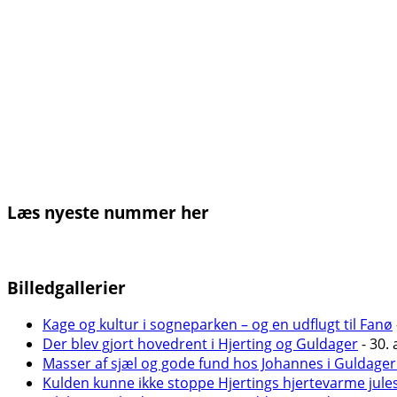
Læs nyeste nummer her
Billedgallerier
Kage og kultur i sogneparken – og en udflugt til Fanø
Der blev gjort hovedrent i Hjerting og Guldager
- 30. 
Masser af sjæl og gode fund hos Johannes i Guldager
Kulden kunne ikke stoppe Hjertings hjertevarme jule