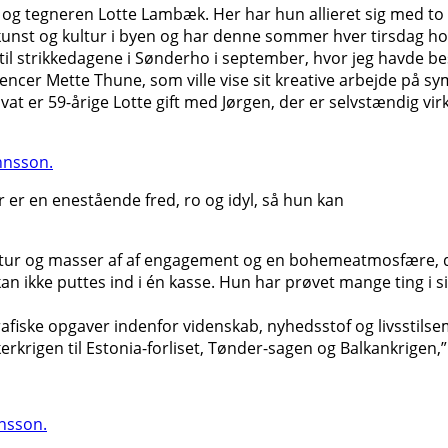
og tegneren Lotte Lambæk. Her har hun allieret sig med to 
nst og kultur i byen og har denne sommer hver tirsdag hol
er til strikkedagene i Sønderho i september, hvor jeg havde 
uencer Mette Thune, som ville vise sit kreative arbejde på sy
 Privat er 59-årige Lotte gift med Jørgen, der er selvstændig
 er en enestående fred, ro og idyl, så hun kan
ultur og masser af af engagement og en bohemeatmosfære, der 
 ikke puttes ind i én kasse. Hun har prøvet mange ting i sit
rafiske opgaver indenfor videnskab, nyhedsstof og livsstils
ockerkrigen til Estonia-forliset, Tønder-sagen og Balkankrigen,”