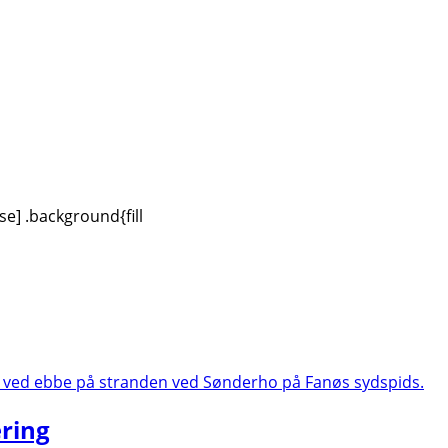
se] .background{fill
æring