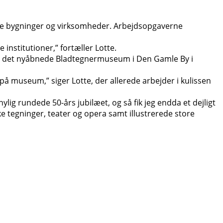
lige bygninger og virksomheder. Arbejdsopgaverne
institutioner,” fortæller Lotte.
på det nyåbnede Bladtegnermuseum i Den Gamle By i
på museum,” siger Lotte, der allerede arbejder i kulissen
lig rundede 50-års jubilæet, og så fik jeg endda et dejligt
ke tegninger, teater og opera samt illustrerede store