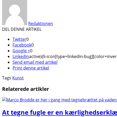
Redaktionen
DEL DENNE ARTIKEL
Twitter
0
Facebook
0
Google +
0
Linkedin
active){li-icon[type=linkedin-bug][color=inver
Send email med artikel
Print denne artikel
Tags
Kunst
Relaterede artikler
At tegne fugle er en kærlighedserkl