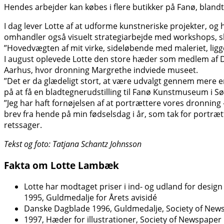
Hendes arbejder kan købes i flere butikker på Fanø, blandt 
I dag lever Lotte af at udforme kunstneriske projekter, o
omhandler også visuelt strategiarbejde med workshops, skul
”Hovedvægten af mit virke, sideløbende med maleriet, ligger
I august oplevede Lotte den store hæder som medlem af 
Aarhus, hvor dronning Margrethe indviede museet.
”Det er da glædeligt stort, at være udvalgt gennem mere en
på at få en bladtegnerudstilling til Fanø Kunstmuseum i S
”Jeg har haft fornøjelsen af at portrættere vores dronning
brev fra hende på min fødselsdag i år, som tak for portræt
retssager.
Tekst og foto: Tatjana Schantz Johnsson
Fakta om Lotte Lambæk
Lotte har modtaget priser i ind- og udland for design 
1995, Guldmedalje for Årets avisidé
Danske Dagblade 1996, Guldmedalje, Society of New
1997, Hæder for illustrationer, Society of Newspaper