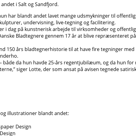
andet i Salt og Sandfjord.
g hun har blandt andet lavet mange udsmykninger til offent
pturer, undervisning, live-tegning og facilitering.
 i dag på kunstnerisk arbejde til virksomheder og offentlige 
Danske Bladtegnere gennem 17 år at blive repræsenteret 
d 150 års bladtegnerhistorie til at have fire tegninger med 
ønderho.
 – både da hun havde 25-års regentjubilæum, og da hun for ny
terne,” siger Lotte, der som ansat på avisen tegnede satiris
og illustra­tioner blandt andet:
spaper Design
 Design