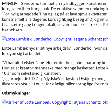
FANØLIV – Sønderho har fået en ny indbygger, kunstneren 
fotografen Iben Kongsbak. De er aktive sammen omkring ku
”For nylig arbejdede Tina og jeg på at lave sjove aktivitet
kunstnertelt alle dagene. Lørdag fik jeg besøg af DJ og infl
til at sætte gang i noget lokalt, selvom hun ikke strikker.
børnebørn.
Lotte Lambæk nyder sit nye arbejdsliv i Sønderho, hvor der
fordybe sig i arbejdet.
”Vi har altid elsket Fanø. Her er det hele, både natur og k
Hun er et kreativt menneske med mange kasketter. Lotte kan
10 år som selvstændig kunstner.
”Jeg arbejdede i 17 år på JydskeVestkysten i Esbjerg med g
illustreres visuelt i et let forståeligt billedsprog lige fra r
Udsmykninger