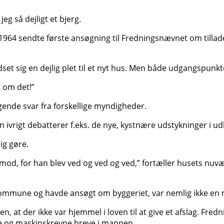
 jeg så dejligt et bjerg.
964 sendte første ansøgning til Fredningsnævnet om tilladel
et sig en dejlig plet til et nyt hus. Men både udgangspunkt
t om det!”
ende svar fra forskellige myndigheder.
 ivrigt debatterer f.eks. de nye, kystnære udstykninger i ud
ig gøre.
od, for han blev ved og ved og ved,” fortæller husets nuvæ
Kommune og havde ansøgt om byggeriet, var nemlig ikke en m
den, at der ikke var hjemmel i loven til at give et afslag. Fr
de og maskinskrevne breve i mappen.