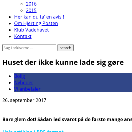
2016
2015
Her kan du ta’ en avis !
Om Hjerting Posten
Klub Vadehavet
Kontakt
Huset der ikke kunne lade sig gøre
Bolig
Nyheder
Vi anbefaler
26. september 2017
Bare glem det! Sådan lød svaret på de første mange an