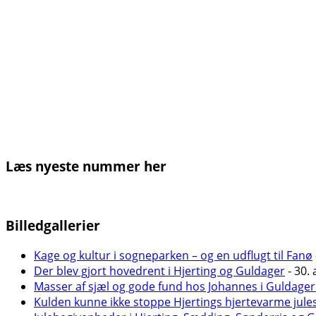
Læs nyeste nummer her
Billedgallerier
Kage og kultur i sogneparken – og en udflugt til Fanø
Der blev gjort hovedrent i Hjerting og Guldager
- 30. 
Masser af sjæl og gode fund hos Johannes i Guldager
Kulden kunne ikke stoppe Hjertings hjertevarme jule