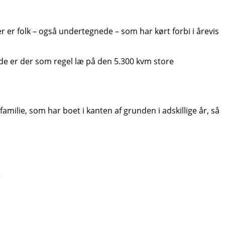
er er folk – også undertegnede – som har kørt forbi i årevis
ide er der som regel læ på den 5.300 kvm store
milie, som har boet i kanten af grunden i adskillige år, så
”