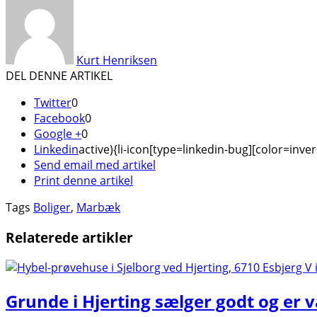
Kurt Henriksen
DEL DENNE ARTIKEL
Twitter
0
Facebook
0
Google +
0
Linkedin
active){li-icon[type=linkedin-bug][color=inver
Send email med artikel
Print denne artikel
Tags
Boliger
,
Marbæk
Relaterede artikler
Grunde i Hjerting sælger godt og er 