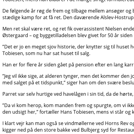
De følgende år røg de frem og tilbage mellem ansøger og b
stædige kamp for at få ret. Den daværende Alslev-Hostrup
Men ret skal være ret, og ret fik overassistent Nielsen en
Østergaard – og byggetilladelsen blev givet for 50 år siden 
”Det er jo en meget sjov historie, der knytter sig til huset 
Tobiesen, som nu har sat huset til salg.
Han er for flere år siden gået på pension efter en lang ka
”Jeg vil ikke sige, at alderen tynger, men det kommer den jo
med salget på et tidspunkt,” siger han om den svære beslu
Parret var selv hurtige ved havelågen i sin tid, da de hørte,
”Da vi kom herop, kom manden frem og spurgte, om vi ikke vil
den udsigt her,” fortæller Hans Tobiesen, mens vi står og
I klart vejr kan man også se vindmøllerne ved Horns Rev og
kigger ned på den store bakke ved Bulbjerg syd for Restau