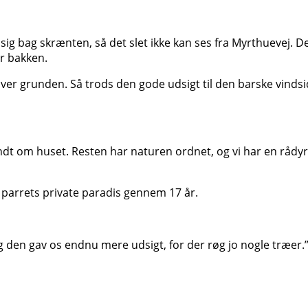
 sig bag skrænten, så det slet ikke kan ses fra Myrthuevej. D
r bakken.
over grunden. Så trods den gode udsigt til den barske vinds
dt om huset. Resten har naturen ordnet, og vi har en rådyrfa
il parrets private paradis gennem 17 år.
Og den gav os endnu mere udsigt, for der røg jo nogle træer.