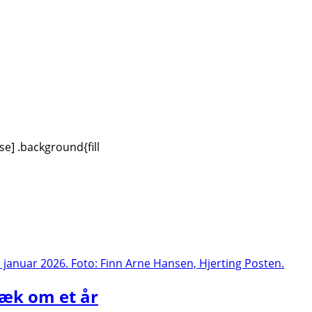
se] .background{fill
væk om et år