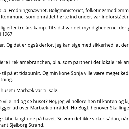
l.a. Fredningsnævnet, Boligministeriet, folketingsmedlemmer
 Kommune, som området hørte ind under, var indforstået med
delig efter tre års kamp. Til sidst var det myndighederne, d
i 1967.
her. Og det er også derfor, jeg kan sige med sikkerhed, at der
rriere i reklamebranchen, bl.a. som partner i det lokale rek
 til på et tidspunkt. Og min kone Sonja ville være meget ked a
tning.
 huset i Marbæk var til salg.
le ind og se huset? Nej, jeg vil hellere hen til kanten og ki
 kigger ud over Marbæk-området, Ho Bugt, henover Skallingen
 skibe langt ude på havet. Selvom det ikke virker sådan, når
rant Sjelborg Strand.