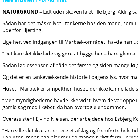
Hele artiklen i PDF-format
NATURGRUND –
Lidt ude i skoven lå et lille bjerg. Aldrig så
Sådan har det måske lydt i tankerne hos den mand, som i 1
udenfor Hjerting.
Lige her, ved indgangen til Marbæk-området, havde han uds
”Det kan slet ikke lade sig gøre at bygge her – bare glem al
Sådan lød essensen af både det første og siden mange følg
Og det er en tankevækkende historie i dagens lys, hvor man
Huset i Marbæk er simpelthen huset, der ikke kunne lade s
”Men myndighederne havde ikke vidst, hvem de var oppe im
gamle sag med i købet, da han overtog ejendommen.
Overassistent Ejvind Nielsen, der arbejdede hos Esbjerg 
”Han ville slet ikke acceptere et afslag og fremførte hele ti
Tobiesen, mens han bladrer i de mange sirligt formulere