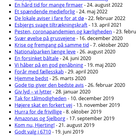
En hård tid for mange firmaer
- 24. august 2022
Et spændende medieforlig
- 24. maj 2022
De lokale aviser i fare for at dø
- 22. februar 2022
Esbjergs svage tiltrækningskraft
- 13. april 2021
Pesten, coronapandemien og kærligheden
- 23. febr
Svær øvelse på grusvejene
- 16. december 2020
Krise og fremgang på samme tid
- 7. oktober 2020
Nationalparken længe leve
- 26. august 2020
En forsinket båltale
- 24. juni 2020
Vi håber på en god genåbning
- 19. maj 2020
Forår med fællesskab
- 29. april 2020
Hjemme bedst
- 25. marts 2020
Gode tip giver den bedste avis
- 26. februar 2020
Giv lyd – vi lytter
- 28. januar 2020
Tak for tålmodigheden
- 10. december 2019
Højere skat en forkert vej
- 13. november 2019
Hurra for de frivillige
- 8. oktober 2019
Amazonas og Sjelborg
- 17. september 2019
Kom nu, Hjerting!
- 21. august 2019
Godt valg i 6710
- 19. juni 2019