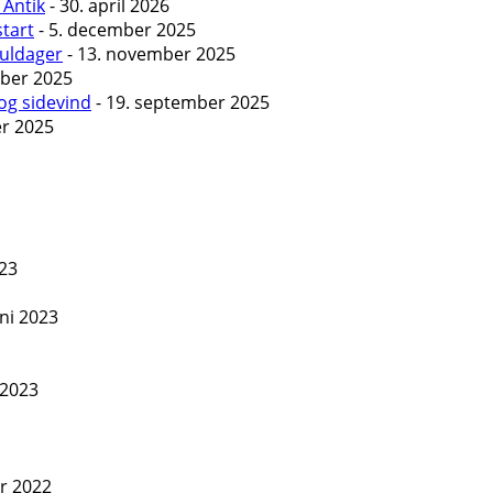
 Antik
- 30. april 2026
start
- 5. december 2025
Guldager
- 13. november 2025
ober 2025
og sidevind
- 19. september 2025
er 2025
023
uni 2023
 2023
er 2022