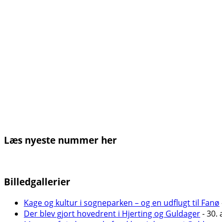
Læs nyeste nummer her
Billedgallerier
Kage og kultur i sogneparken – og en udflugt til Fanø
Der blev gjort hovedrent i Hjerting og Guldager
- 30. 