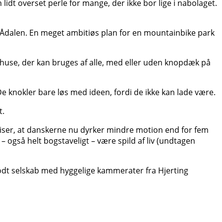
 lidt overset perle for mange, der ikke bor lige i nabolaget.
rk Ådalen. En meget ambitiøs plan for en mountainbike park
huse, der kan bruges af alle, med eller uden knopdæk på
De knokler bare løs med ideen, fordi de ikke kan lade være.
t.
ut viser, at danskerne nu dyrker mindre motion end for fem
 også helt bogstaveligt – være spild af liv (undtagen
godt selskab med hyggelige kammerater fra Hjerting