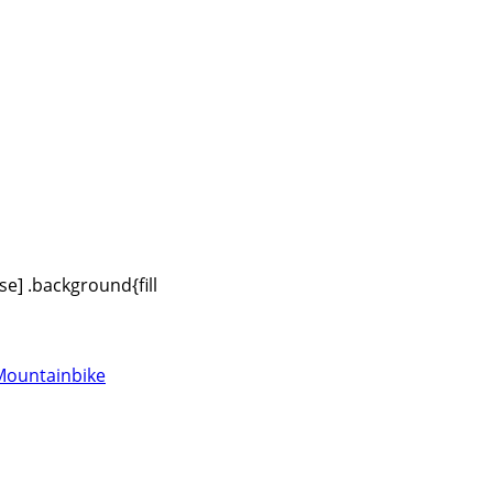
se] .background{fill
Mountainbike