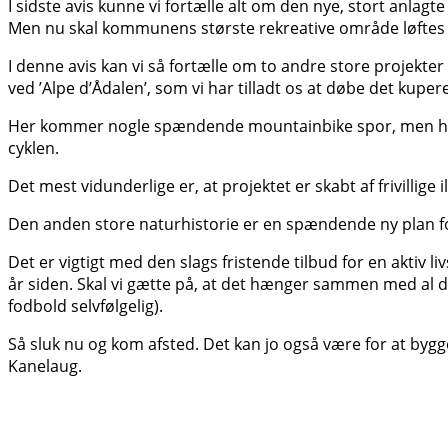
I sidste avis kunne vi fortælle alt om den nye, stort anlagt
Men nu skal kommunens største rekreative område løftes ud 
I denne avis kan vi så fortælle om to andre store projekte
ved ’Alpe d’Ådalen’, som vi har tilladt os at døbe det ku
Her kommer nogle spændende mountainbike spor, men halvde
cyklen.
Det mest vidunderlige er, at projektet er skabt af frivilli
Den anden store naturhistorie er en spændende ny plan f
Det er vigtigt med den slags fristende tilbud for en aktiv l
år siden. Skal vi gætte på, at det hænger sammen med al de
fodbold selvfølgelig).
Så sluk nu og kom afsted. Det kan jo også være for at by
Kanelaug.