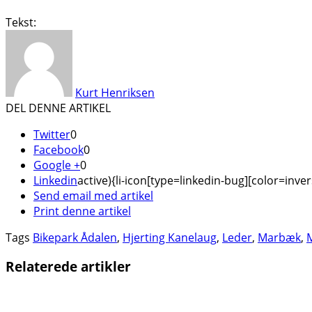
Tekst:
Kurt Henriksen
DEL DENNE ARTIKEL
Twitter
0
Facebook
0
Google +
0
Linkedin
active){li-icon[type=linkedin-bug][color=inver
Send email med artikel
Print denne artikel
Tags
Bikepark Ådalen
,
Hjerting Kanelaug
,
Leder
,
Marbæk
,
Relaterede artikler