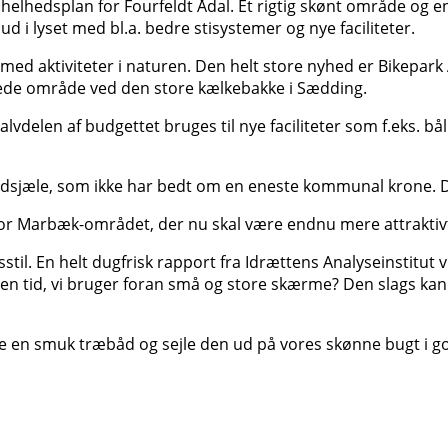
e helhedsplan for Fourfeldt Ådal. Et rigtig skønt område og en
i lyset med bl.a. bedre stisystemer og nye faciliteter.
r med aktiviteter i naturen. Den helt store nyhed er Bikepa
perede område ved den store kælkebakke i Sædding.
len af budgettet bruges til nye faciliteter som f.eks. bål
ge ildsjæle, som ikke har bedt om en eneste kommunal krone. 
or Marbæk-området, der nu skal være endnu mere attraktiv
ivsstil. En helt dugfrisk rapport fra Idrættens Analyseinstit
n tid, vi bruger foran små og store skærme? Den slags kan –
gge en smuk træbåd og sejle den ud på vores skønne bugt i 