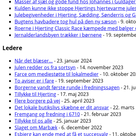
Masser af sjæl og gode fund hos Johannes i Guldager
Kulden kunne ikke stoppe Hjertings hjertevarme jule
Julebegivenheder i Hjerting, Sædding, Sønderris og 
Bugtens havbadere tog hul på den ny sæson
- 9. okt
Roerne i Hjerting Classic Race kæmpede med bølger 
Jernalderlandsbyen trækker i børnene
- 19. septemb
Ledere
Når det blæser…
- 23. januar 2024
Julen redder os fra sortsyn
- 14. november 2023
Farce om mediestøtte til lokalmedier
- 10. oktober 2
To aviser er i fare
- 19. september 2023
Borgerne vandt første runde i fredningssagen
- 21. j
Tillykke til Hjerting
- 17. maj 2023
Flere borgere på vej
- 25. april 2023
Det lokale butikslivs skæbne er dit ansvar
- 22. marts
Fremgang og fredning i 6710
- 21. februar 2023
Tillykke til os alle
- 25. januar 2023
Slaget om Marbæk
- 6. december 2022
Esbjerg kan ende med at få et succesvalg
- 11. oktob