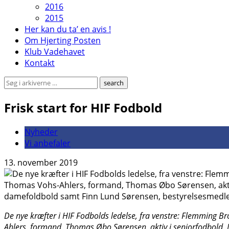
2016
2015
Her kan du ta’ en avis !
Om Hjerting Posten
Klub Vadehavet
Kontakt
Frisk start for HIF Fodbold
Nyheder
Vi anbefaler
13. november 2019
De nye kræfter i HIF Fodbolds ledelse, fra venstre: Flemming 
Ahlers, formand, Thomas Øbo Sørensen, aktiv i seniorfodbold