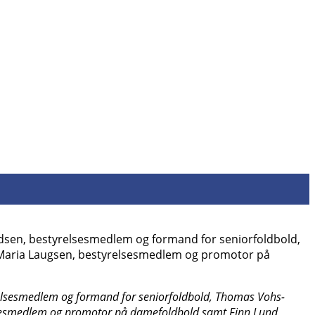
yrelsesmedlem og formand for seniorfoldbold, Thomas Vohs-
elsesmedlem og promotor på damefoldbold samt Finn Lund