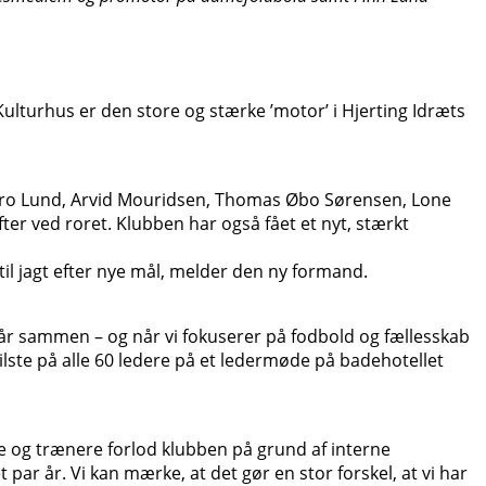
ulturhus er den store og stærke ’motor’ i Hjerting Idræts
ng Bro Lund, Arvid Mouridsen, Thomas Øbo Sørensen, Lone
er ved roret. Klubben har også fået et nyt, stærkt
til jagt efter nye mål, melder den ny formand.
står sammen – og når vi fokuserer på fodbold og fællesskab
ilste på alle 60 ledere på et ledermøde på badehotellet
llere og trænere forlod klubben på grund af interne
 par år. Vi kan mærke, at det gør en stor forskel, at vi har