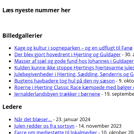
Læs nyeste nummer her
Billedgallerier
Kage og kultur i sogneparken – og en udflugt til Fanø
Der blev gjort hovedrent i Hjerting og Guldager
- 30. 
Masser af sjæl og gode fund hos Johannes i Guldager
Kulden kunne ikke stoppe Hjertings hjertevarme jule
Julebegivenheder i Hjerting, Sædding, Sønderris og 
Bugtens havbadere tog hul på den ny sæson
- 9. okt
Roerne i Hjerting Classic Race kæmpede med bølger 
Jernalderlandsbyen trækker i børnene
- 19. septemb
Ledere
Når det blæser…
- 23. januar 2024
Julen redder os fra sortsyn
- 14. november 2023
Farce om mediestøtte til lokalmedier
- 10. oktober 2