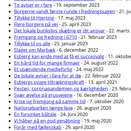
To aviser er i fare
- 19. september 2023
Borgerne vandt første runde i fredningssagen
- 21. j
Tillykke til Hjerting
- 17. maj 2023
Flere borgere på vej
- 25. april 2023
Det lokale butikslivs skæbne er dit ansvar
- 22. marts
Fremgang og fredning i 6710
- 21. februar 2023
Tillykke til os alle
- 25. januar 2023
Slaget om Marbæk
- 6. december 2022
Esbjerg kan ende med at få et succesvalg
- 11. oktob
En hård tid for mange firmaer
- 24. august 2022
Et spændende medieforlig
- 24. maj 2022
De lokale aviser i fare for at dø
- 22. februar 2022
Esbjergs svage tiltrækningskraft
- 13. april 2021
Pesten, coronapandemien og kærligheden
- 23. febr
Svær øvelse på grusvejene
- 16. december 2020
Krise og fremgang på samme tid
- 7. oktober 2020
Nationalparken længe leve
- 26. august 2020
En forsinket båltale
- 24. juni 2020
Vi håber på en god genåbning
- 19. maj 2020
Forår med fællesskab
- 29. april 2020