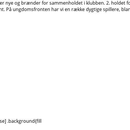
er nye og brænder for sammenholdet i klubben. 2. holdet for h
nt. På ungdomsfronten har vi en række dygtige spillere, blan
se] .background{fill