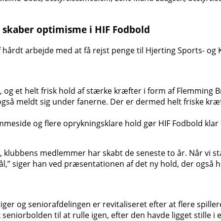
´ skaber optimisme i HIF Fodbold
rdt arbejde med at få rejst penge til Hjerting Sports- og K
, og et helt frisk hold af stærke kræfter i form af Flemmi
å meldt sig under fanerne. Der er dermed helt friske kræft
mmeside og flere oprykningsklare hold gør HIF Fodbold klar 
ater, klubbens medlemmer har skabt de seneste to år. Når vi 
l,” siger han ved præsentationen af det ny hold, der også h
 stiger og seniorafdelingen er revitaliseret efter at flere spi
rbolden til at rulle igen, efter den havde ligget stille i et