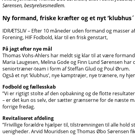
Sørensen, bestyrelsesmedlem.
Ny formand, friske kræfter og et nyt ’klubhus
IDRÆTSLIV – Efter 10 måneder uden formand og masser af hå
Forening, HIF Fodbold, klar til en frisk genstart,
På jagt efter nye mål
Thomas Vohs-Ahlers har meldt sig klar til at være formand
Maria Laugesen, Melina Gode og Finn Lund Sørensen har ogs
seniortræner-team i form af Steffan Glud og Poul Ørum.
Også et nyt ’klubhus’, nye kamptrøjer, nye trænere, ny hje
Fodbold og fællesskab
”Vi er rigtigt stolte af den opbakning og de flotte result
– er det kun os selv, der sætter grænserne for de næste må
forrige fredag.
Revitaliseret afdeling
”Frivillige forældre hjælper til, tilstrømningen til alle hold
uenigheder. Arvid Mouridsen og Thomas Øbo Sørensen fik senio