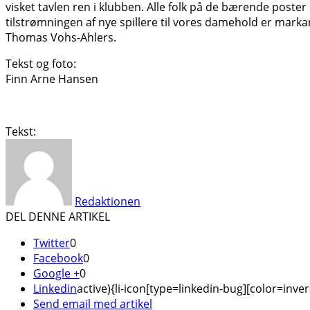
visket tavlen ren i klubben. Alle folk på de bærende poster 
tilstrømningen af nye spillere til vores damehold er marka
Thomas Vohs-Ahlers.
Tekst og foto:
Finn Arne Hansen
Tekst:
Redaktionen
DEL DENNE ARTIKEL
Twitter
0
Facebook
0
Google +
0
Linkedin
active){li-icon[type=linkedin-bug][color=inver
Send email med artikel