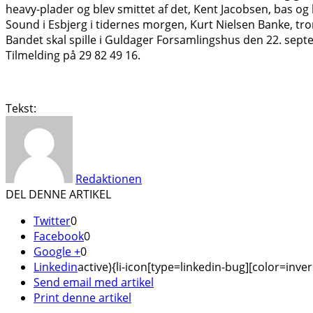
heavy-plader og blev smittet af det, Kent Jacobsen, bas og 
Sound i Esbjerg i tidernes morgen, Kurt Nielsen Banke, tr
Bandet skal spille i Guldager Forsamlingshus den 22. septe
Tilmelding på 29 82 49 16.
Tekst:
Redaktionen
DEL DENNE ARTIKEL
Twitter
0
Facebook
0
Google +
0
Linkedin
active){li-icon[type=linkedin-bug][color=inver
Send email med artikel
Print denne artikel