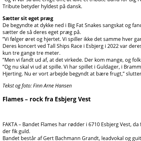
Tribute betyder hyldest på dansk.
Sætter sit eget præg
De begyndte at dykke ned i Big Fat Snakes sangskat og f
sætter de så deres eget præg på.
”Vi følger øret og hjertet. Vi spiller ikke det samme hver g
Deres koncert ved Tall Ships Race i Esbjerg i 2022 var der
kun tre gange tre meter.
”Men vi fandt ud af, at det virkede. Der kom mange, og folk
”Og nu skal vi ud at spille. Vi har spillet i Guldager, i Bra
Hjerting. Nu er vort arbejde begyndt at bære frugt,” slutter
Tekst og foto: Finn Arne Hansen
Flames – rock fra Esbjerg Vest
FAKTA – Bandet Flames har rødder i 6710 Esbjerg Vest, da f
der fik guld.
Bandet består af Gert Bachmann Grandt, leadvokal og guitar,