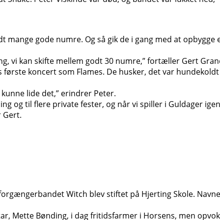
andt mange gode numre. Og så gik de i gang med at opbygg
ang, vi kan skifte mellem godt 30 numre,” fortæller Gert Gran
es første koncert som Flames. De husker, det var hundekoldt 
 kunne lide det,” erindrer Peter.
mming og til flere private fester, og når vi spiller i Guldager
 Gert.
orgængerbandet Witch blev stiftet på Hjerting Skole. Navnet
 Mette Bønding, i dag fritidsfarmer i Horsens, men opvokset 