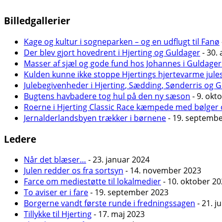
Billedgallerier
Kage og kultur i sogneparken – og en udflugt til Fanø
Der blev gjort hovedrent i Hjerting og Guldager
- 30. 
Masser af sjæl og gode fund hos Johannes i Guldager
Kulden kunne ikke stoppe Hjertings hjertevarme jule
Julebegivenheder i Hjerting, Sædding, Sønderris og 
Bugtens havbadere tog hul på den ny sæson
- 9. okt
Roerne i Hjerting Classic Race kæmpede med bølger 
Jernalderlandsbyen trækker i børnene
- 19. septemb
Ledere
Når det blæser…
- 23. januar 2024
Julen redder os fra sortsyn
- 14. november 2023
Farce om mediestøtte til lokalmedier
- 10. oktober 2
To aviser er i fare
- 19. september 2023
Borgerne vandt første runde i fredningssagen
- 21. j
Tillykke til Hjerting
- 17. maj 2023