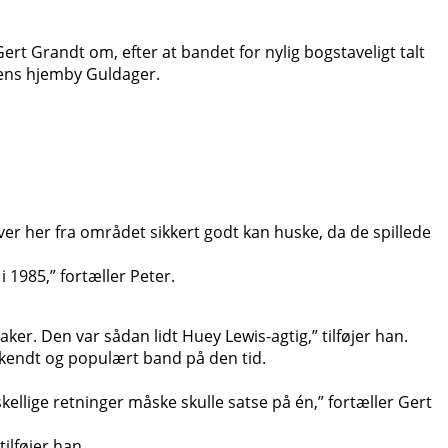
rt Grandt om, efter at bandet for nylig bogstaveligt talt
sens hjemby Guldager.
ever her fra området sikkert godt kan huske, da de spillede
i 1985,” fortæller Peter.
ker. Den var sådan lidt Huey Lewis-agtig,” tilføjer han.
 kendt og populært band på den tid.
rskellige retninger måske skulle satse på én,” fortæller Gert
tilføjer han.