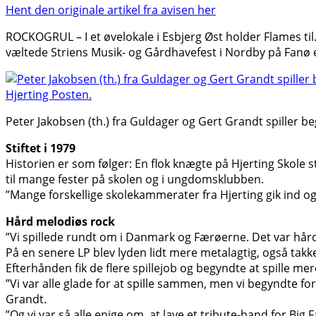
Hent den originale artikel fra avisen her
ROCKOGRUL – I et øvelokale i Esbjerg Øst holder Flames til
væltede Striens Musik- og Gårdhavefest i Nordby på Fanø e
Peter Jakobsen (th.) fra Guldager og Gert Grandt spiller be
Stiftet i 1979
Historien er som følger: En flok knægte på Hjerting Skole s
til mange fester på skolen og i ungdomsklubben.
”Mange forskellige skolekammerater fra Hjerting gik ind og u
Hård melodiøs rock
”Vi spillede rundt om i Danmark og Færøerne. Det var hård, 
På en senere LP blev lyden lidt mere metalagtig, også tak
Efterhånden fik de flere spillejob og begyndte at spille me
”Vi var alle glade for at spille sammen, men vi begyndte for 
Grandt.
”Og vi var så alle enige om, at lave et tribute-band for Big 