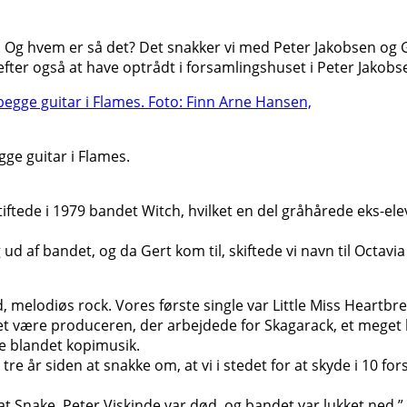
. Og hvem er så det? Det snakker vi med Peter Jakobsen og Ge
fter også at have optrådt i forsamlingshuset i Peter Jakob
gge guitar i Flames.
tiftede i 1979 bandet Witch, hvilket en del gråhårede eks-el
d af bandet, og da Gert kom til, skiftede vi navn til Octavia 
melodiøs rock. Vores første single var Little Miss Heartbrea
ket være produceren, der arbejdede for Skagarack, et meget
re blandet kopimusik.
tre år siden at snakke om, at vi i stedet for at skyde i 10 fo
Fat Snake. Peter Viskinde var død, og bandet var lukket ned,” 