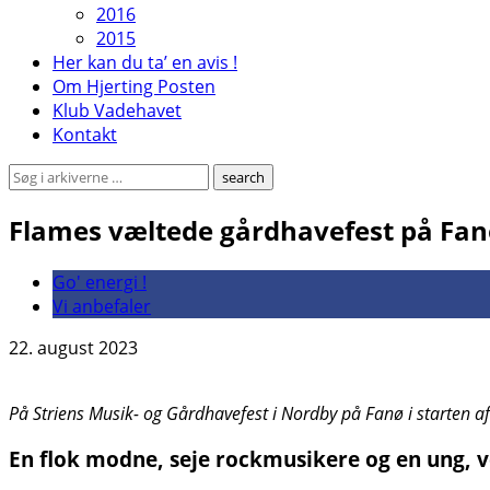
2016
2015
Her kan du ta’ en avis !
Om Hjerting Posten
Klub Vadehavet
Kontakt
Flames væltede gårdhavefest på Fa
Go' energi !
Vi anbefaler
22. august 2023
På Striens Musik- og Gårdhavefest i Nordby på Fanø i starten af
En flok modne, seje rockmusikere og en ung, 